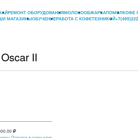
ЧАЙ
РЕМОНТ ОБОРУДОВАНИЯ
МОЛОКО
ОБЖАРКА
ПОМОЛ
КОФЕ 
ШИ МАГАЗИНЫ
ОБУЧЕНИЕ
РАБОТА С КОФЕТЕХНИКОЙ
+7(495)22
Oscar II
000.00
рзину
Покупка в один клик