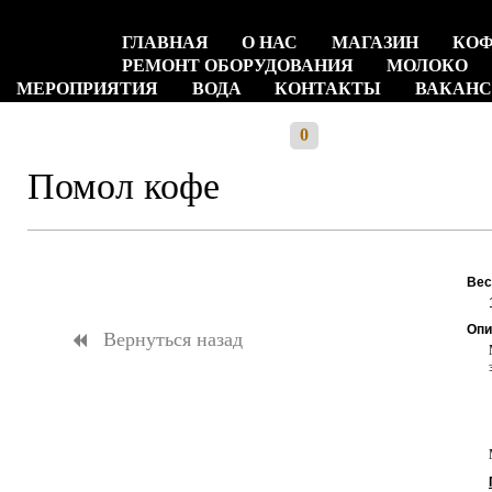
ГЛАВНАЯ
О НАС
МАГАЗИН
КО
РЕМОНТ ОБОРУДОВАНИЯ
МОЛОКО
МЕРОПРИЯТИЯ
ВОДА
КОНТАКТЫ
ВАКАН
НАШИ МАГАЗИНЫ
ОБУЧЕНИЕ
РАБОТА С КО
+7(915)422-13-33
0
(можно в МАХ)
Помол кофе
Вес
Опи
Вернуться назад