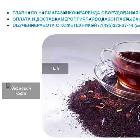
ГЛАВНАЯ
О НАС
МАГАЗИН
КОФЕ
АРЕНДА ОБОРУДОВАНИЯ
ОПЛАТА И ДОСТАВКА
МЕРОПРИЯТИЯ
ВОДА
КОНТАКТЫ
ВА
ОБУЧЕНИЕ
РАБОТА С КОФЕТЕХНИКОЙ
+7(495)222-27-44
(м
Чай
Зерновой
кофе