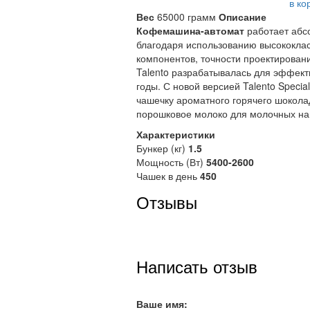
в ко
Вес
65000 грамм
Описание
Кофемашина-автомат
работает аб
благодаря использованию высококла
компонентов, точности проектирован
Talento разрабатывалась для эффект
годы. С новой версией Talento Specia
чашечку ароматного горячего шокола
порошковое молоко для молочных на
Характеристики
Бункер (кг)
1.5
Мощность (Вт)
5400-2600
Чашек в день
450
Отзывы
Написать отзыв
Ваше имя: