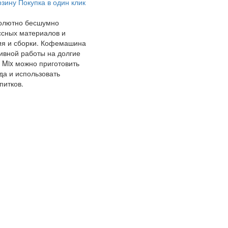
рзину
Покупка в один клик
солютно бесшумно
ссных материалов и
ия и сборки. Кофемашина
ивной работы на долгие
l Mix можно приготовить
да и использовать
питков.