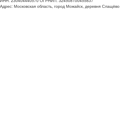
ИНН: 230404440570 ОГРНИП: 324508100455837
Адрес: Московская область, город Можайск, деревня Слащёво